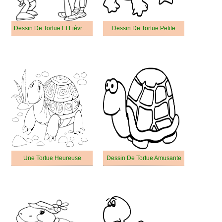
Dessin De Tortue Et Lièvre En Colère
Dessin De Tortue Petite
Une Tortue Heureuse
Dessin De Tortue Amusante