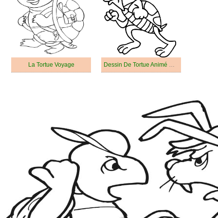
La Tortue Voyage
Dessin De Tortue Animé Qui Court