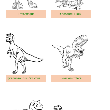
T-rex Attaque
Dinosaure T-Rex 1
Tyrannosaurus Rex Pour les Enfants
T-rex en Colère