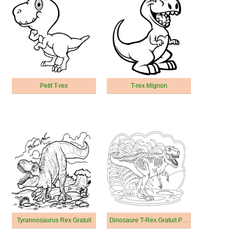
Petit T-rex
T-rex Mignon
Tyrannosaurus Rex Gratuit
Dinosaure T-Rex Gratuit Pour les Enfants