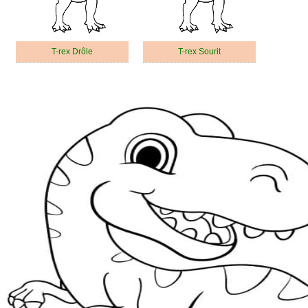
T-rex Drôle
T-rex Sourit