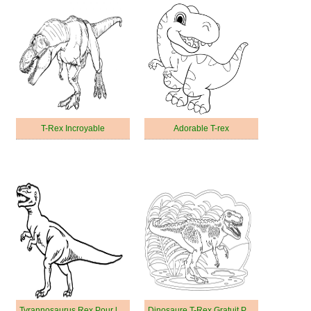
T-Rex Incroyable
Adorable T-rex
Tyrannosaurus Rex Pour les Enfants
Dinosaure T-Rex Gratuit Pour les Enfants