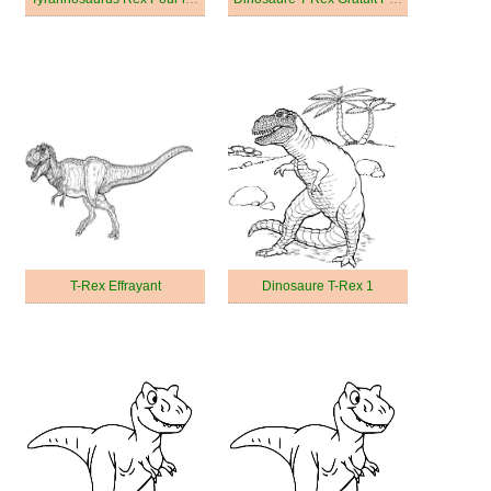
T-Rex Effrayant
Dinosaure T-Rex 1