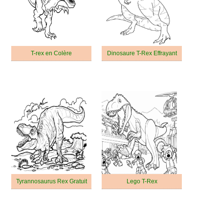
T-rex en Colère
Dinosaure T-Rex Effrayant
Tyrannosaurus Rex Gratuit
Lego T-Rex