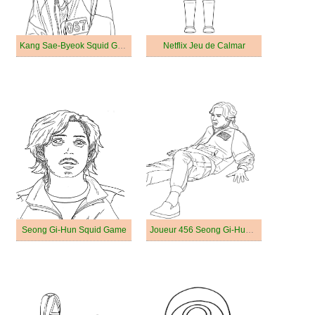
Kang Sae-Byeok Squid Game
Netflix Jeu de Calmar
Seong Gi-Hun Squid Game
Joueur 456 Seong Gi-Hun Squid Game