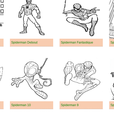
Spiderman Debout
Spiderman Fantastique
Sp
Spiderman 10
Spiderman 9
Sp