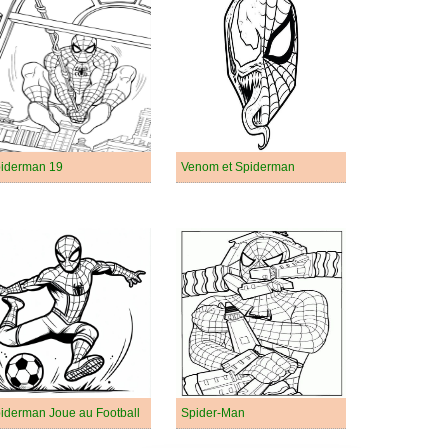
iderman 19
Venom et Spiderman
iderman Joue au Football
Spider-Man