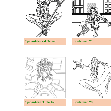
Spider-Man est Génial
Spiderman 21
Spider-Man Sur le Toit
Spiderman 20