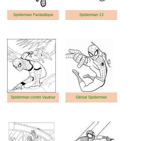
Spiderman Fantastique
Spiderman 13
Spiderman contre Vautour
Génial Spiderman