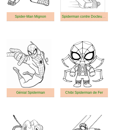
Spider-Man Mignon
Spiderman contre Docteur Octopus
Génial Spiderman
Chibi Spiderman de Fer