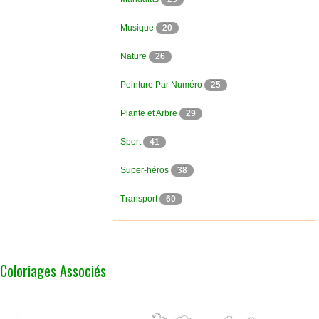
Musique
20
Nature
26
Peinture Par Numéro
25
Plante et Arbre
29
Sport
41
Super-héros
38
Transport
60
Coloriages Associés