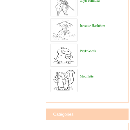
Giyu Tomioka
Inosuke Hashibira
Psykokwak
Mouffette
Catégories