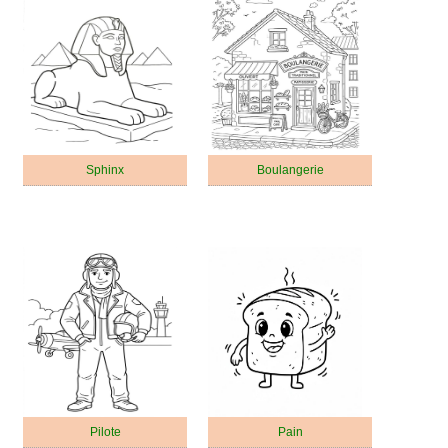
Sphinx
Boulangerie
Pilote
Pain