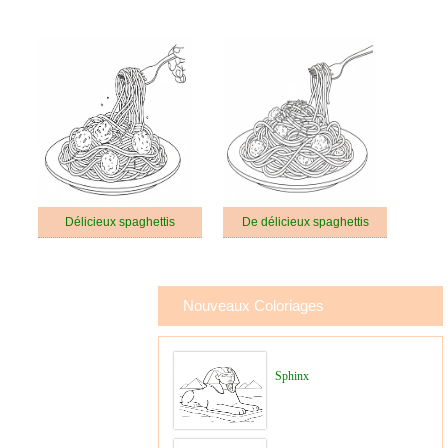
Délicieux spaghettis
De délicieux spaghettis
Nouveaux Coloriages
Sphinx