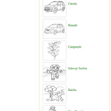
Citroën
Renault
Campanule
Subway Surfers
Raichu