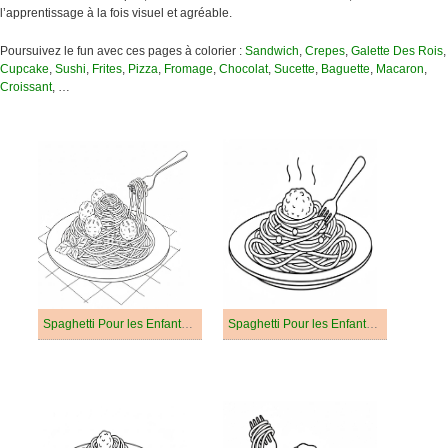
l’apprentissage à la fois visuel et agréable.
Poursuivez le fun avec ces pages à colorier :
Sandwich
,
Crepes
,
Galette Des Rois
,
Cupcake
,
Sushi
,
Frites
,
Pizza
,
Fromage
,
Chocolat
,
Sucette
,
Baguette
,
Macaron
,
Croissant
, …
Spaghetti Pour les Enfants de 1 An
Spaghetti Pour les Enfants de 2 Ans