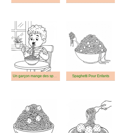
Un garçon mange des spaghettis
Spaghetti Pour Enfants