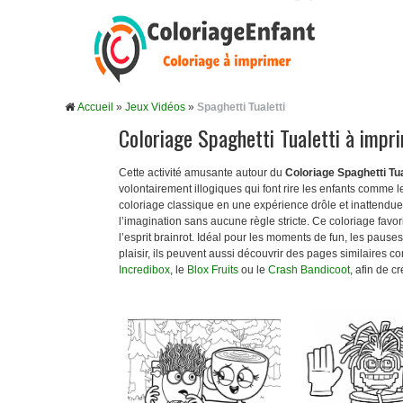
Accueil
»
Jeux Vidéos
»
Spaghetti Tualetti
Coloriage Spaghetti Tualetti à impr
Cette activité amusante autour du
Coloriage Spaghetti Tua
volontairement illogiques qui font rire les enfants comme 
coloriage classique en une expérience drôle et inattendue.
l’imagination sans aucune règle stricte. Ce coloriage favori
l’esprit brainrot. Idéal pour les moments de fun, les pauses
plaisir, ils peuvent aussi découvrir des pages similaires 
Incredibox
, le
Blox Fruits
ou le
Crash Bandicoot
, afin de c