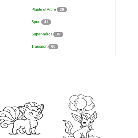
Plante et Arbre
29
Sport
41
Super-héros
38
Transport
60