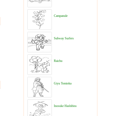
Campanule
Subway Surfers
Raichu
Giyu Tomioka
Inosuke Hashibira