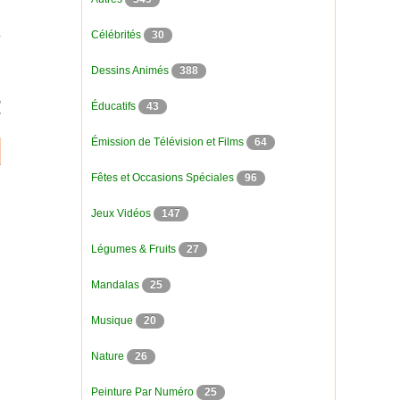
Célébrités
30
Dessins Animés
388
Éducatifs
43
Émission de Télévision et Films
64
Fêtes et Occasions Spéciales
96
Jeux Vidéos
147
Légumes & Fruits
27
Mandalas
25
Musique
20
Nature
26
Peinture Par Numéro
25