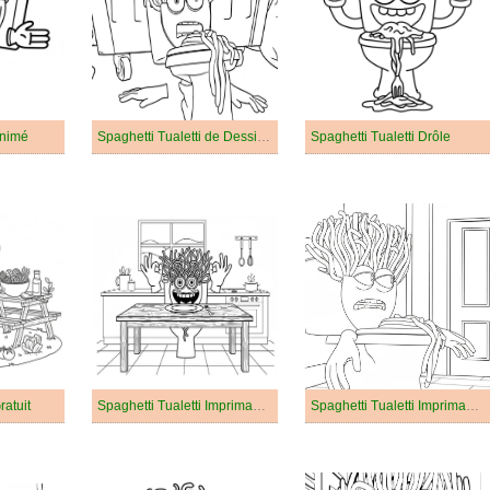
Animé
Spaghetti Tualetti de Dessin Animé
Spaghetti Tualetti Drôle
ratuit
Spaghetti Tualetti Imprimable Gratuit Pour les Enfants
Spaghetti Tualetti Imprimable Gratuit