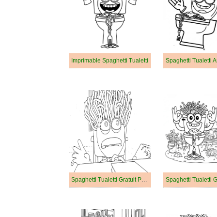
Imprimable Spaghetti Tualetti
Spaghetti Tualetti 
Spaghetti Tualetti Gratuit Pour les Enfants
Spaghetti Tualetti G