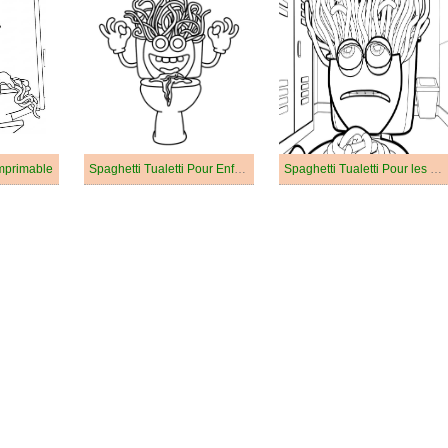
Imprimable
Spaghetti Tualetti Pour Enfants
Spaghetti Tualetti Pour les Enfants