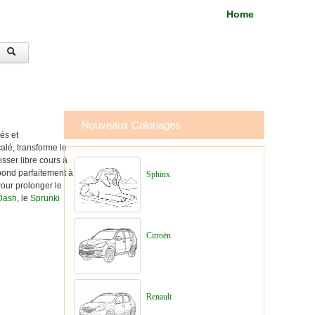
Home
Nouveaux Coloriages
és et
alé, transforme le
sser libre cours à
spond parfaitement à
Sphinx
Pour prolonger le
Dash
, le
Sprunki
Citroën
Renault