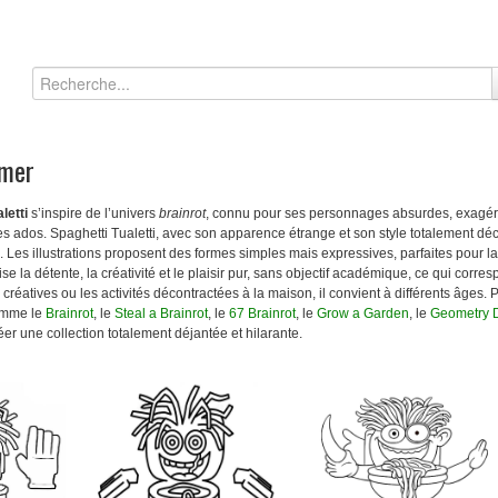
imer
letti
s’inspire de l’univers
brainrot
, connu pour ses personnages absurdes, exagér
les ados. Spaghetti Tualetti, avec son apparence étrange et son style totalement déc
 Les illustrations proposent des formes simples mais expressives, parfaites pour lai
se la détente, la créativité et le plaisir pur, sans objectif académique, ce qui corre
 créatives ou les activités décontractées à la maison, il convient à différents âges. 
comme le
Brainrot
, le
Steal a Brainrot
, le
67 Brainrot
, le
Grow a Garden
, le
Geometry 
réer une collection totalement déjantée et hilarante.