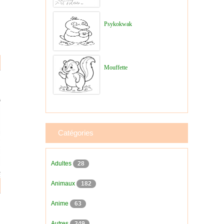
Psykokwak
Mouffette
Catégories
Adultes
28
Animaux
182
Anime
63
Autres
349