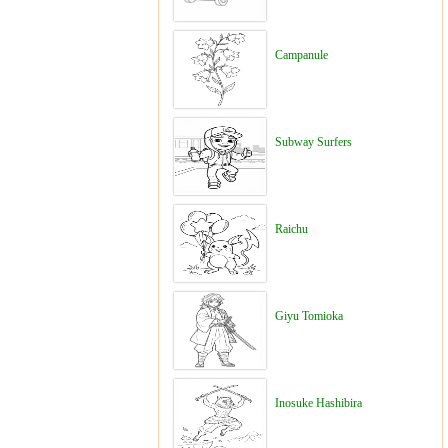
Campanule
Subway Surfers
Raichu
Giyu Tomioka
Inosuke Hashibira