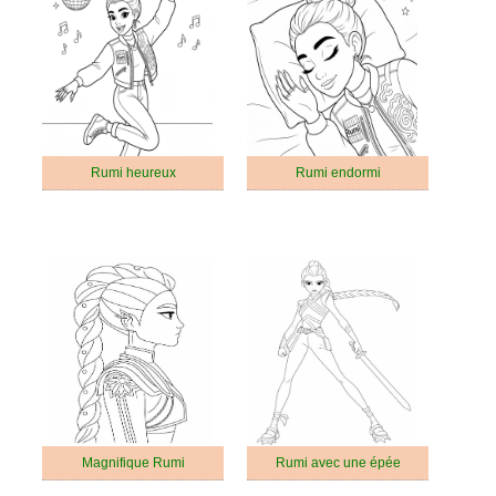
Rumi heureux
Rumi endormi
Magnifique Rumi
Rumi avec une épée