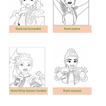
Rumi est incroyable
Rumi joyeux
Rumi KPop Demon Hunters
Rumi souriant