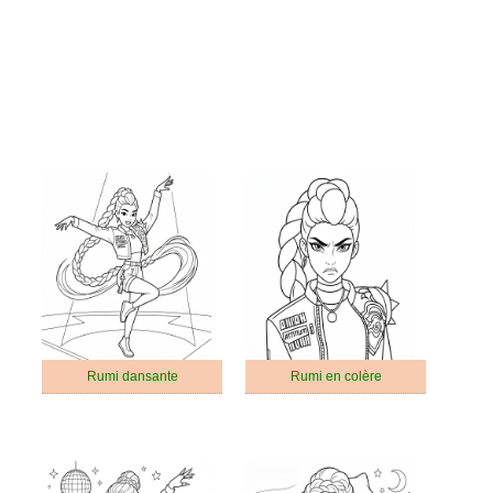
Rumi dansante
Rumi en colère