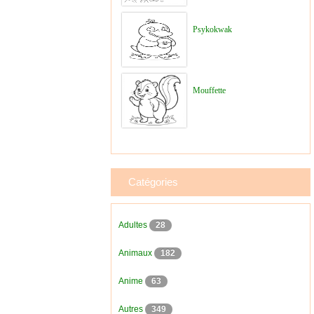
Psykokwak
Mouffette
Catégories
Adultes
28
Animaux
182
Anime
63
Autres
349