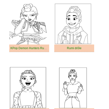
KPop Demon Hunters Rumi Kang
Rumi drôle