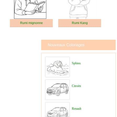
Rumi mignonne
Rumi Kang
Nouveaux Coloriages
Sphinx
Citroën
Renault