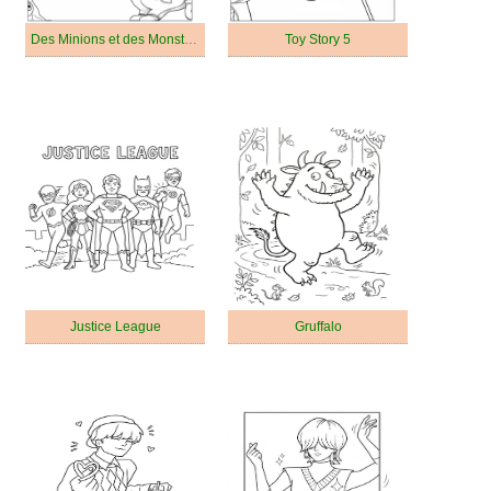
Des Minions et des Monstres
Toy Story 5
Justice League
Gruffalo