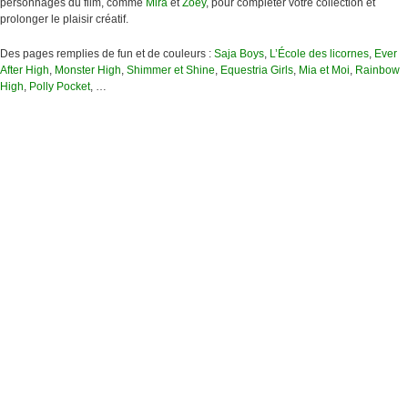
personnages du film, comme
Mira
et
Zoey
, pour compléter votre collection et
prolonger le plaisir créatif.
Des pages remplies de fun et de couleurs :
Saja Boys
,
L’École des licornes
,
Ever
After High
,
Monster High
,
Shimmer et Shine
,
Equestria Girls
,
Mia et Moi
,
Rainbow
High
,
Polly Pocket
, …