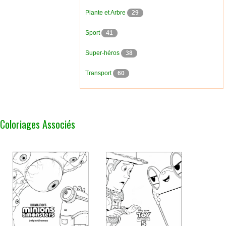
Plante et Arbre
29
Sport
41
Super-héros
38
Transport
60
Coloriages Associés