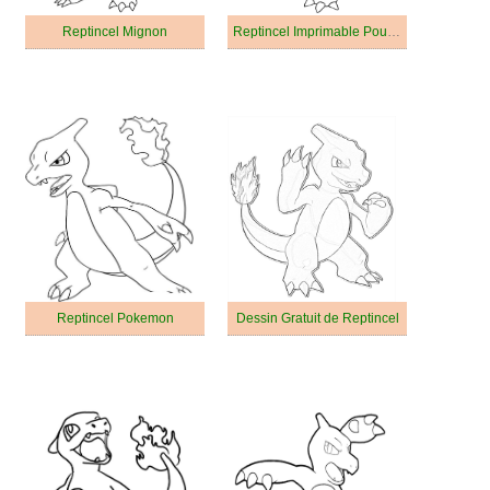
Reptincel Mignon
Reptincel Imprimable Pour les Enfants
Reptincel Pokemon
Dessin Gratuit de Reptincel