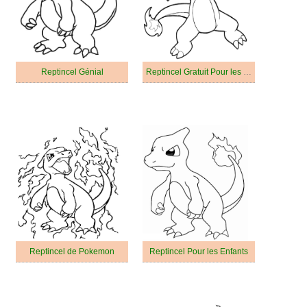
Reptincel Génial
Reptincel Gratuit Pour les Enfants
Reptincel de Pokemon
Reptincel Pour les Enfants