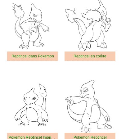
Reptincel dans Pokemon
Reptincel en colère
Pokemon Reptincel Imprimable
Pokemon Reptincel