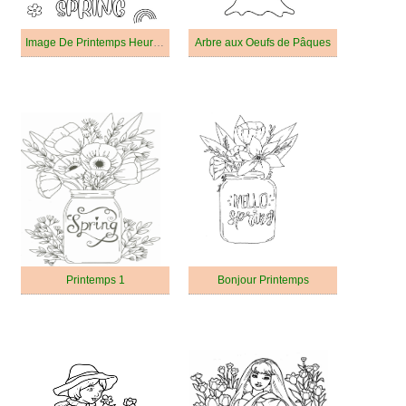
Image De Printemps Heureux
Arbre aux Oeufs de Pâques
Printemps 1
Bonjour Printemps