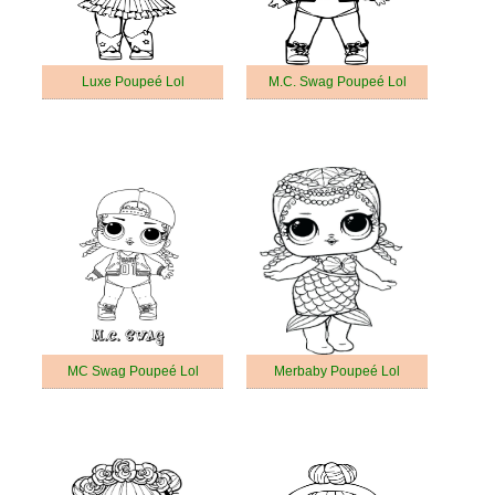
Luxe Poupeé Lol
M.C. Swag Poupeé Lol
MC Swag Poupeé Lol
Merbaby Poupeé Lol