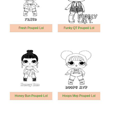
Fresh Poupeé Lol
Funky QT Poupeé Lol
Honey Bun Poupeé Lol
Hoops Mvp Poupeé Lol