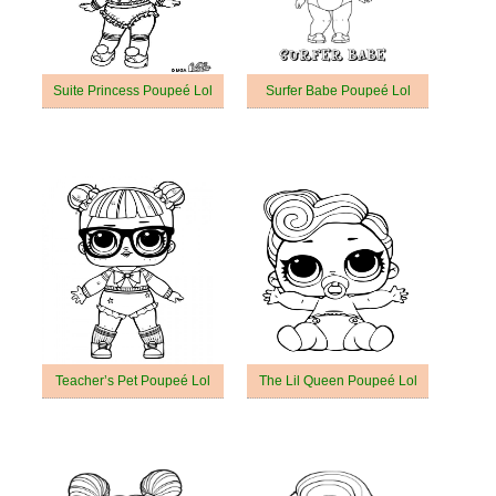
Suite Princess Poupeé Lol
Surfer Babe Poupeé Lol
Teacher’s Pet Poupeé Lol
The Lil Queen Poupeé Lol