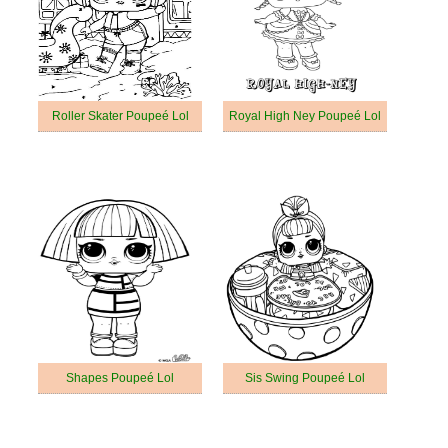
Roller Skater Poupeé Lol
Royal High Ney Poupeé Lol
Shapes Poupeé Lol
Sis Swing Poupeé Lol