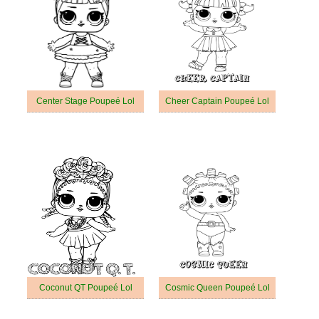
Center Stage Poupeé Lol
Cheer Captain Poupeé Lol
Coconut QT Poupeé Lol
Cosmic Queen Poupeé Lol