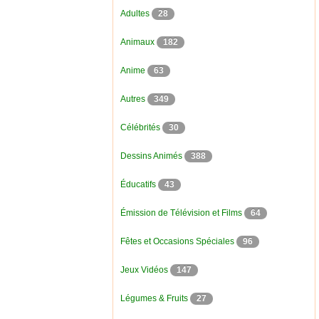
Adultes
28
Animaux
182
Anime
63
Autres
349
Célébrités
30
Dessins Animés
388
Éducatifs
43
Émission de Télévision et Films
64
Fêtes et Occasions Spéciales
96
Jeux Vidéos
147
Légumes & Fruits
27