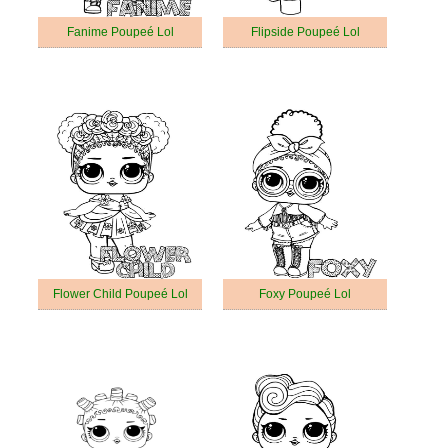
Fanime Poupeé Lol
Flipside Poupeé Lol
Flower Child Poupeé Lol
Foxy Poupeé Lol