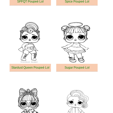
SPFQT Poupeé Lol
Spice Poupeé Lol
Stardust Queen Poupeé Lol
Sugar Poupeé Lol