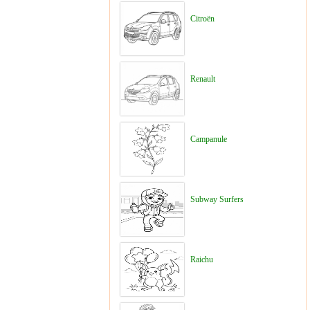
Citroën
Renault
Campanule
Subway Surfers
Raichu