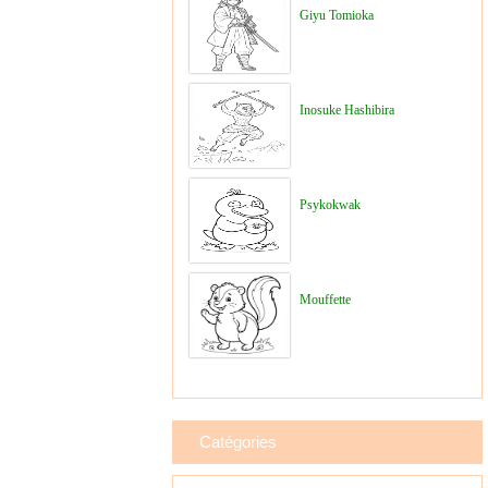
Giyu Tomioka
Inosuke Hashibira
Psykokwak
Mouffette
Catégories