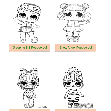
Sleeping B.B Poupeé Lol
Snow Angel Poupeé Lol