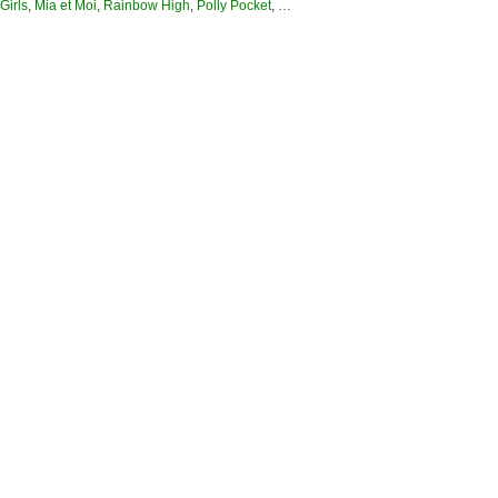
Girls
,
Mia et Moi
,
Rainbow High
,
Polly Pocket
, …