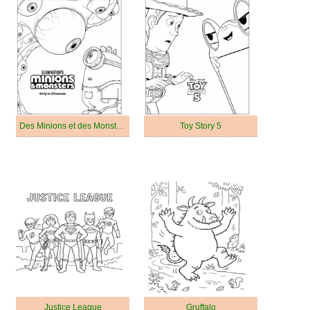
Des Minions et des Monstres
Toy Story 5
Justice League
Gruffalo