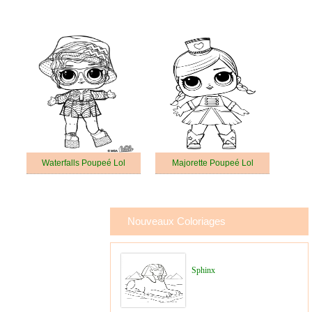
Waterfalls Poupeé Lol
Majorette Poupeé Lol
Nouveaux Coloriages
Sphinx