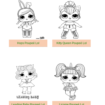
Hops Poupeé Lol
Kitty Queen Poupeé Lol
Leading Baby Poupeé Lol
Licorne Poupeé Lol