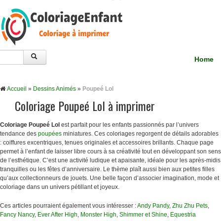
Home
Accueil
»
Dessins Animés
»
Poupeé Lol
Coloriage Poupeé Lol à imprimer
Coloriage Poupeé Lol
est parfait pour les enfants passionnés par l’univers
tendance des
poupées
miniatures. Ces coloriages regorgent de détails adorables
: coiffures excentriques, tenues originales et accessoires brillants. Chaque page
permet à l’enfant de laisser libre cours à sa créativité tout en développant son sens
de l’esthétique. C’est une activité ludique et apaisante, idéale pour les après-midis
tranquilles ou les fêtes d’anniversaire. Le thème plaît aussi bien aux petites filles
qu’aux collectionneurs de jouets. Une belle façon d’associer imagination, mode et
coloriage dans un univers pétillant et joyeux.
Ces articles pourraient également vous intéresser :
Andy Pandy
,
Zhu Zhu Pets
,
Fancy Nancy
,
Ever After High
,
Monster High
,
Shimmer et Shine
,
Equestria