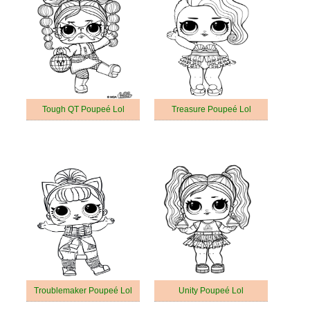
Tough QT Poupeé Lol
Treasure Poupeé Lol
Troublemaker Poupeé Lol
Unity Poupeé Lol