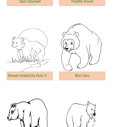
Ours Souriant
Famille d’ours
Dessin Gratuit De Ours Souriant Grizzly
Bon Ours