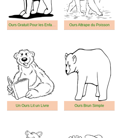
Ours Gratuit Pour les Enfants
Ours Attrape du Poisson
Un Ours Lit un Livre
Ours Brun Simple