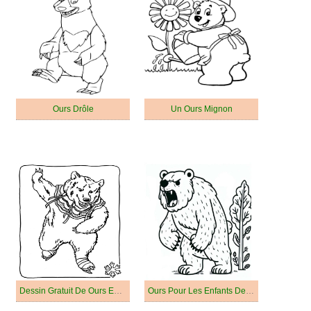
Ours Drôle
Un Ours Mignon
Dessin Gratuit De Ours En Colère
Ours Pour Les Enfants De 4 An