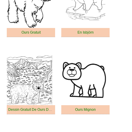
Ours Gratuit
En Isbjörn
Dessin Gratuit De Ours De Base
Ours Mignon