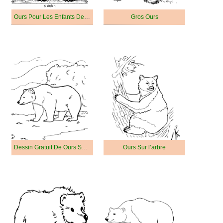
Ours Pour Les Enfants De 5 An
Gros Ours
Dessin Gratuit De Ours Souriant
Ours Sur l’arbre