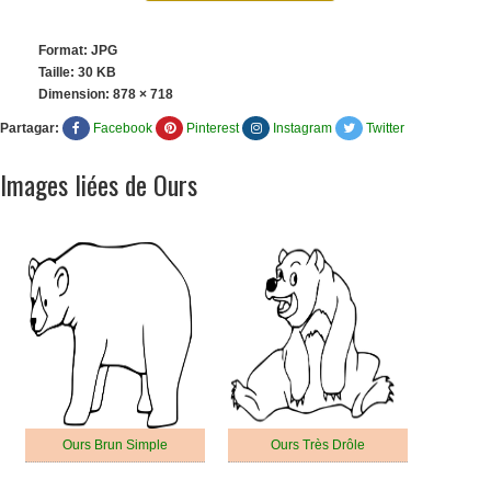
Format: JPG
Taille: 30 KB
Dimension:
878 × 718
Partagar:
Facebook
Pinterest
Instagram
Twitter
Images liées de Ours
Ours Brun Simple
Ours Très Drôle