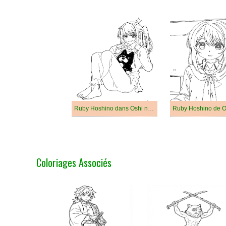
Ruby Hoshino dans Oshi no Ko
Ruby Hoshino de O
Coloriages Associés