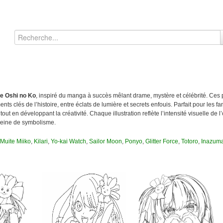
e Oshi no Ko
, inspiré du manga à succès mêlant drame, mystère et célébrité. Ces 
 clés de l’histoire, entre éclats de lumière et secrets enfouis. Parfait pour les f
out en développant la créativité. Chaque illustration reflète l’intensité visuelle de l
pleine de symbolisme.
Muite Miiko
,
Kilari
,
Yo-kai Watch
,
Sailor Moon
,
Ponyo
,
Glitter Force
,
Totoro
,
Inazum