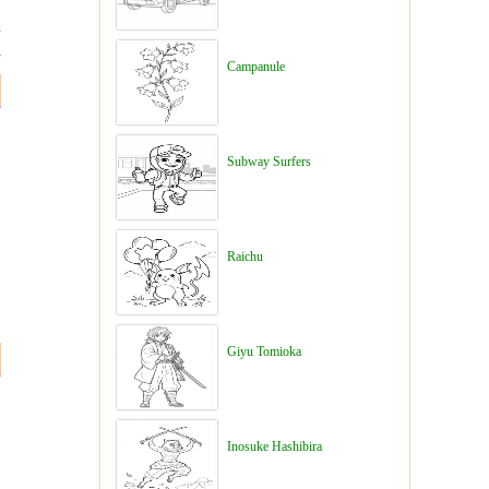
Campanule
Subway Surfers
Raichu
Giyu Tomioka
Inosuke Hashibira