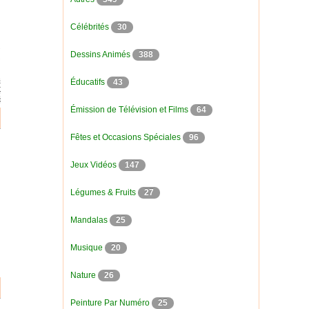
Célébrités
30
Dessins Animés
388
Éducatifs
43
Émission de Télévision et Films
64
Fêtes et Occasions Spéciales
96
Jeux Vidéos
147
Légumes & Fruits
27
Mandalas
25
Musique
20
Nature
26
Peinture Par Numéro
25