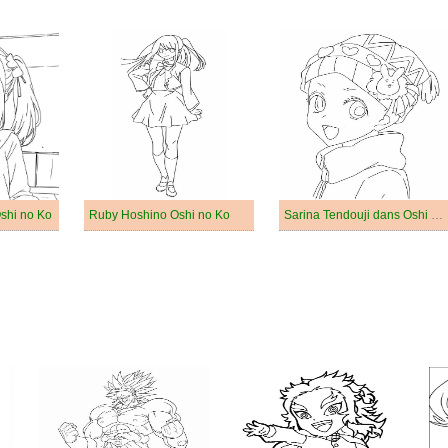
shi no Ko
Ruby Hoshino Oshi no Ko
Sarina Tendouji dans Oshi No Ko