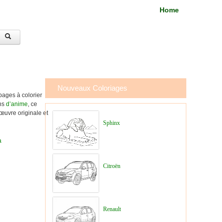
Home
Nouveaux Coloriages
pages à colorier
ans
d’anime
, ce
’œuvre originale et
Sphinx
a
Citroën
Renault