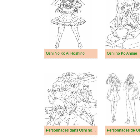
Oshi No Ko Ai Hoshino
Oshi no Ko Anime
Personnages dans Oshi no Ko
Personnages de Os