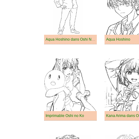
Aqua Hoshino dans Oshi No Ko
Aqua Hoshino
Imprimable Oshi no Ko
Kana Arima dans O