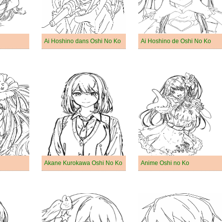
Ai Hoshino dans Oshi No Ko
Ai Hoshino de Oshi No Ko
Akane Kurokawa Oshi No Ko
Anime Oshi no Ko