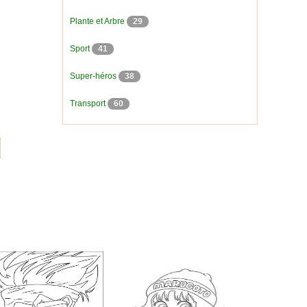
Plante et Arbre
29
Sport
41
Super-héros
38
Transport
60