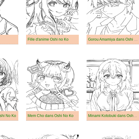
Fille d'anime Oshi no Ko
Gorou Amamiya dans Oshi No Ko
shi No Ko
Mem Cho dans Oshi No Ko
Minami Kotobuki dans Oshi No Ko