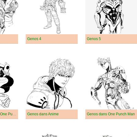
Genos 4
Genos 5
Genos dans Anime One Punch Man
Genos dans Anime
Genos dans One Punch Man