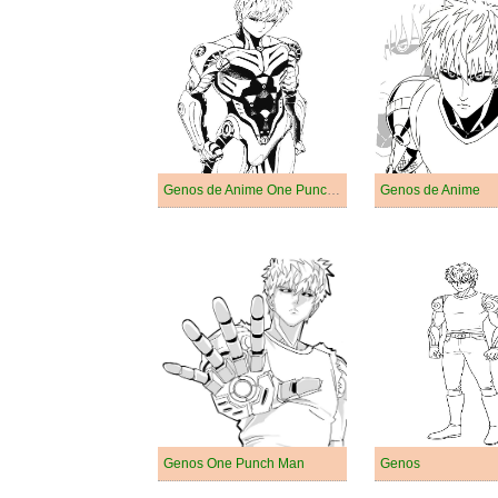
Genos de Anime One Punch Man
Genos de Anime
Genos One Punch Man
Genos