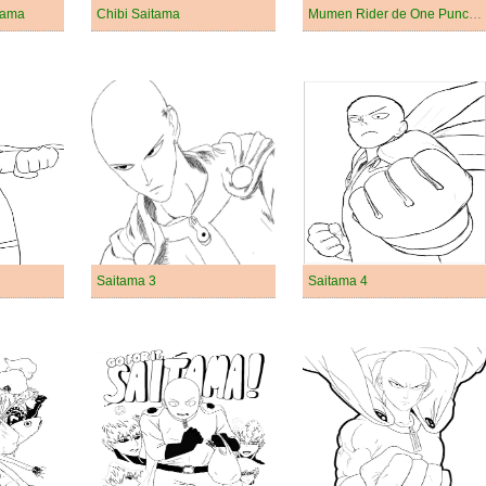
tama
Chibi Saitama
Mumen Rider de One Punch Man
Saitama 3
Saitama 4