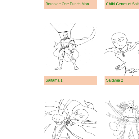
Boros de One Punch Man
Chibi Genos et Sai
Saitama 1
Saitama 2