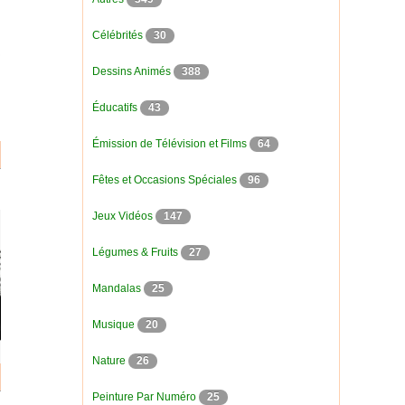
Célébrités
30
Dessins Animés
388
Éducatifs
43
Émission de Télévision et Films
64
Fêtes et Occasions Spéciales
96
Jeux Vidéos
147
Légumes & Fruits
27
Mandalas
25
Musique
20
Nature
26
Peinture Par Numéro
25