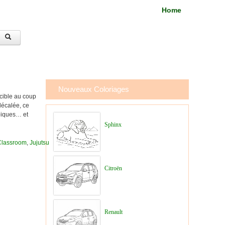
Home
Nouveaux Coloriages
ncible au coup
décalée, ce
épiques… et
Sphinx
Classroom
,
Jujutsu
Citroën
Renault