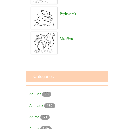
Psykokwak
Mouffette
Catégories
Adultes
28
Animaux
182
Anime
63
Autres
349