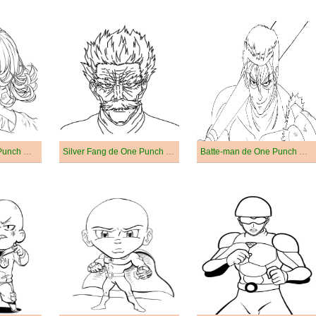
Tatsumaki de One Punch Man
Silver Fang de One Punch Man
Batte-man de One Punch Man