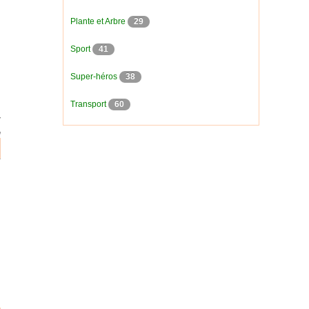
Plante et Arbre
29
Sport
41
Super-héros
38
Transport
60