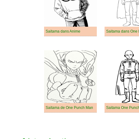
Saitama dans Anime
Saitama de One Punch Man
Saitama One Punc