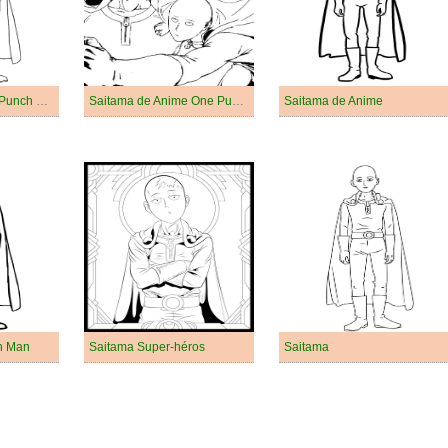
Saitama dans One Punch Man
Saitama de Anime One Punch Man
Saitama de Anime
h Man
Saitama Super-héros
Saitama