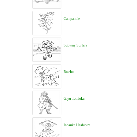
Campanule
Subway Surfers
Raichu
Giyu Tomioka
Inosuke Hashibira