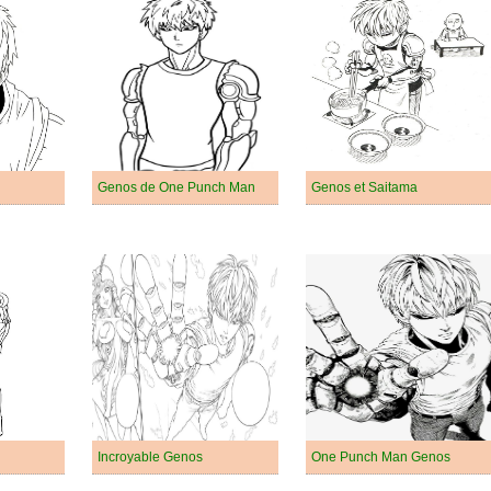
Genos de One Punch Man
Genos et Saitama
Incroyable Genos
One Punch Man Genos