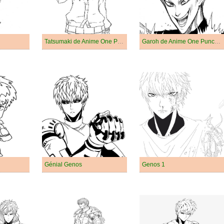
Tatsumaki de Anime One Punch Man
Garoh de Anime One Punch Man
Génial Genos
Genos 1