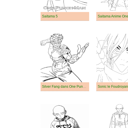
Saitama 5
Silver Fang dans One Punch Man