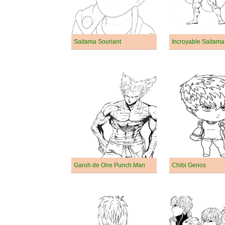
Saitama Souriant
Incroyable Saitama
Garoh de One Punch Man
Chibi Genos