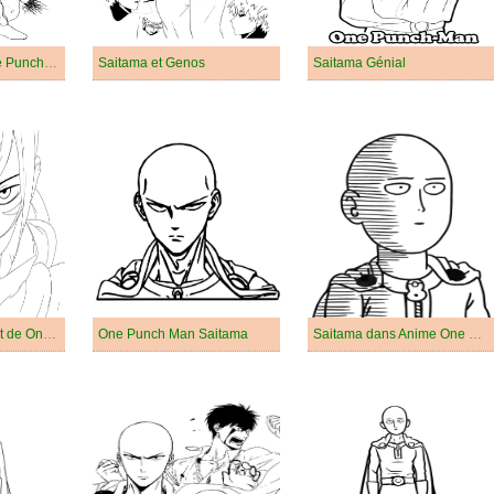
Saitama Anime One Punch Man
Saitama et Genos
Saitama Génial
Sonic le Foudroyant de One Punch Man
One Punch Man Saitama
Saitama dans Anime One Punch Man