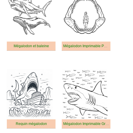
Mégalodon et baleine
Mégalodon Imprimable Pour les Enfants
Requin mégalodon
Mégalodon Imprimable Gratuit