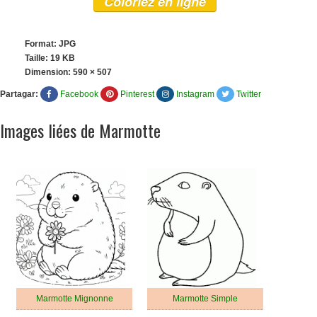
Coloriez en ligne
Format: JPG
Taille: 19 KB
Dimension:
590 × 507
Partagar:
Facebook
Pinterest
Instagram
Twitter
Images liées de Marmotte
Marmotte Mignonne
Marmotte Simple