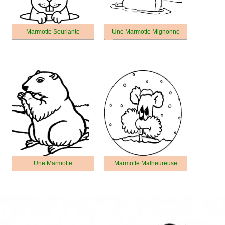
Marmotte Souriante
Une Marmotte Mignonne
Une Marmotte
Marmotte Malheureuse