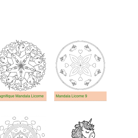
gnifique Mandala Licorne
Mandala Licorne 9