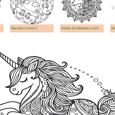
orne Pour Les Enfants
Mandala Licorne 3
Dessin De Mandala Licorne Gratuit
Ma