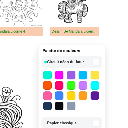
ndala Licorne 4
Dessin De Mandala Licorne Facile
Palette de couleurs
Circuit néon du futur
−
Papier classique
−