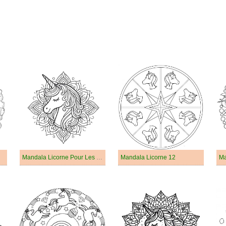
Mandala Licorne Pour Les Enfants De 1 An
Mandala Licorne 12
Ma