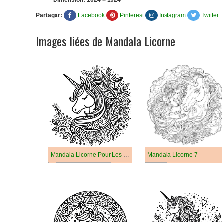
Dimension:
1024 × 1024
Partagar:
Facebook
Pinterest
Instagram
Twitter
Images liées de Mandala Licorne
Mandala Licorne Pour Les Enfants De 3 An
Mandala Licorne 7