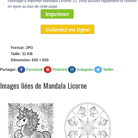
coloriage à imprimer Mandala Licorne 15. Vous pouvez également le colorier
en ligne au bas de cette page.
Imprimer
Coloriez en ligne
Format: JPG
Taille: 31 KB
Dimension:
650 × 650
Partagar:
Facebook
Pinterest
Instagram
Twitter
Images liées de Mandala Licorne