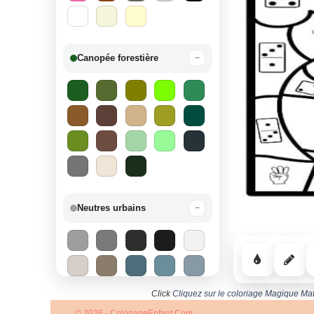
Canopée forestière
−
Neutres urbains
−
Click
Cliquez sur le coloriage Magique Mat
© 2026 - ColoriageEnfant.Com