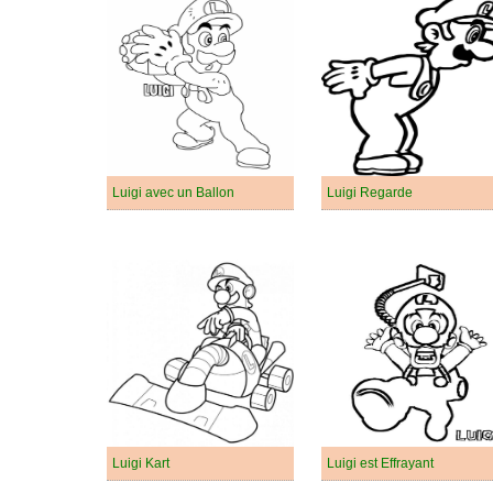
Luigi avec un Ballon
Luigi Regarde
Luigi Kart
Luigi est Effrayant