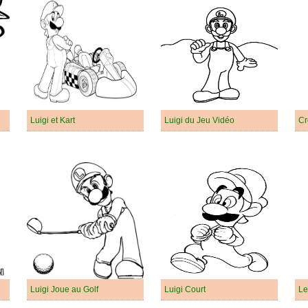
Luigi et Kart
Luigi du Jeu Vidéo
Cr
Luigi Joue au Golf
Luigi Court
Le