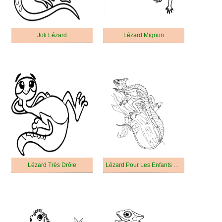
Joli Lézard
Lézard Mignon
Lézard Très Drôle
Lézard Pour Les Enfants De 3 An