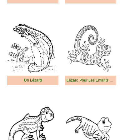
Un Lézard
Lézard Pour Les Enfants De 2 An