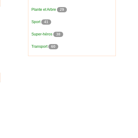
Plante et Arbre
29
Sport
41
Super-héros
38
Transport
60