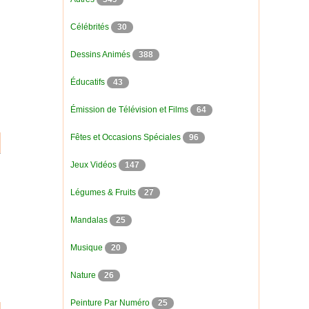
Célébrités
30
Dessins Animés
388
Éducatifs
43
Émission de Télévision et Films
64
Fêtes et Occasions Spéciales
96
Jeux Vidéos
147
Légumes & Fruits
27
Mandalas
25
Musique
20
Nature
26
Peinture Par Numéro
25