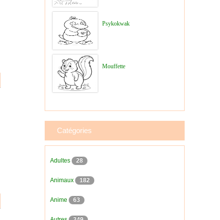
Psykokwak
Mouffette
Catégories
Adultes
28
Animaux
182
Anime
63
Autres
349