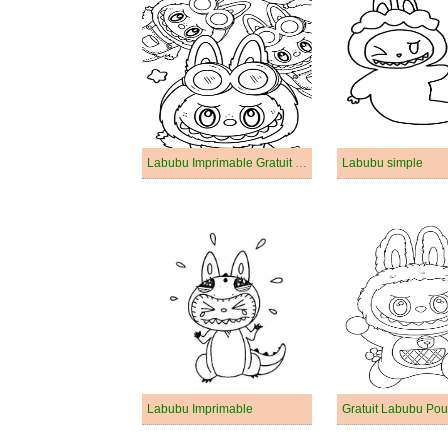
Labubu Imprimable Gratuit Pour les Enfants
Labubu simple
Labubu Imprimable