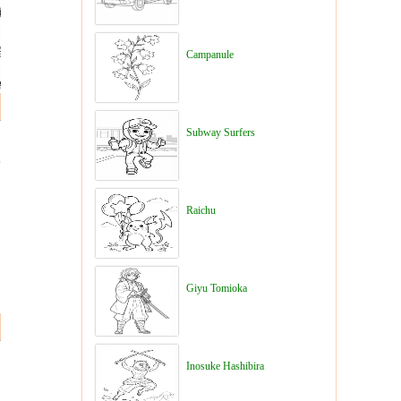
Campanule
Subway Surfers
Raichu
Giyu Tomioka
Inosuke Hashibira