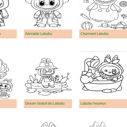
n
Adorable Labubu
Charmant Labubu
Dessin Gratuit de Labubu
Labubu heureux