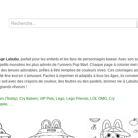
age Labubu
, parfait pour les enfants et les fans de personnages kawaii. Avec son s
s petits monstres les plus adorés de l’univers Pop Mart. Chaque page à colorier me
es tenues adorables, prêtes à être remplies de couleurs vives. Ces coloriages aid
cité fine tout en s’amusant. Faciles à imprimer et adaptés à tous les âges, ils convie
e soit avec des crayons de couleur, des feutres ou des pastels, donnez vie à Labub
 grands rêveurs !
rs (Teddy)
,
Cry Babies
,
VIP Pets
,
Lego
,
Lego Friends
,
LOL OMG
,
Cry
upée
, …