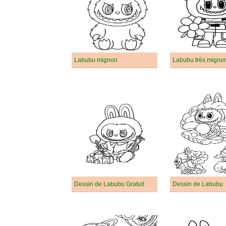
Labubu mignon
Labubu très migno
Dessin de Labubu Gratuit
Dessin de Labubu