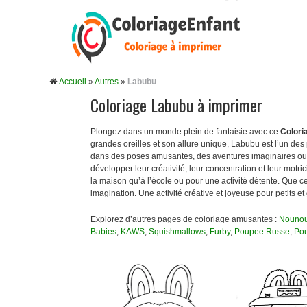
Accueil
»
Autres
»
Labubu
Coloriage Labubu à imprimer
Plongez dans un monde plein de fantaisie avec ce
Colori
grandes oreilles et son allure unique, Labubu est l’un de
dans des poses amusantes, des aventures imaginaires ou d
développer leur créativité, leur concentration et leur motri
la maison qu’à l’école ou pour une activité détente. Que c
imagination. Une activité créative et joyeuse pour petits et
Explorez d’autres pages de coloriage amusantes :
Nounou
Babies
,
KAWS
,
Squishmallows
,
Furby
,
Poupee Russe
,
Po