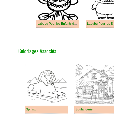
Labubu Pour les Enfants de 5 Ans
Coloriages Associés
Sphinx
Boulangerie