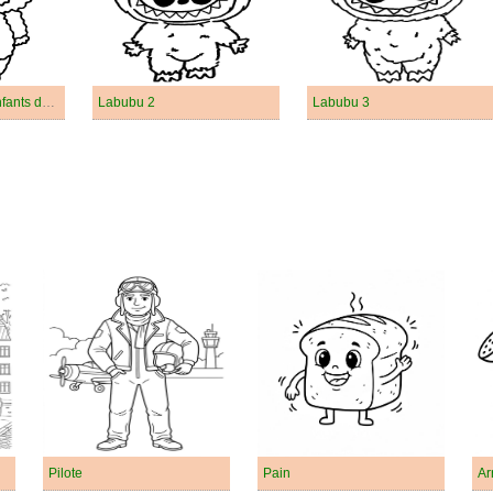
Labubu Pour les Enfants de 6 Ans
Labubu 2
Labubu 3
Pilote
Pain
Ar