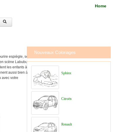
Home
Nouveaux Coloriages
ourire espiègle, ses
t en scène Labubu
ent les enfants à
nnent aussi bien à
Sphinx
u avec votre
Citroën
Renault