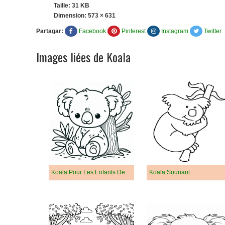
Taille: 31 KB
Dimension:
573 × 631
Partagar:
Facebook
Pinterest
Instagram
Twitter
Images liées de Koala
Koala Pour Les Enfants De 2 An
Koala Souriant