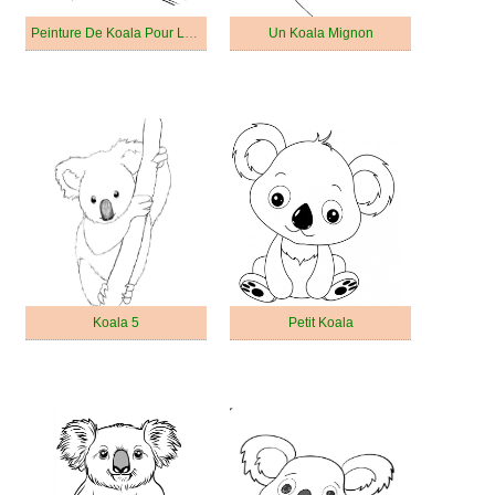
Peinture De Koala Pour Les Enfants
Un Koala Mignon
Koala 5
Petit Koala