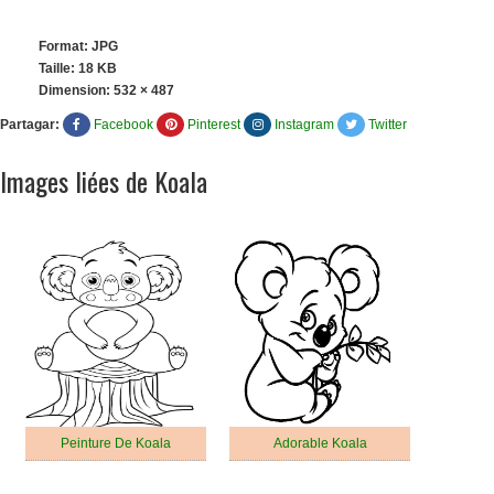
Format: JPG
Taille: 18 KB
Dimension:
532 × 487
Partagar:
Facebook
Pinterest
Instagram
Twitter
Images liées de Koala
Peinture De Koala
Adorable Koala