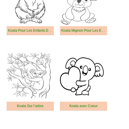
Koala Pour Les Enfants De 4 An
Koala Mignon Pour Les Enfants
Koala Sur l’arbre
Koala avec Coeur