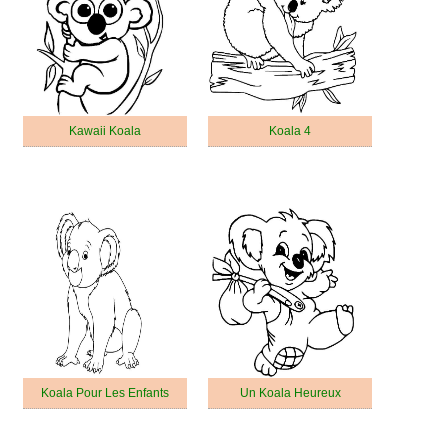
Kawaii Koala
Koala 4
Koala Pour Les Enfants
Un Koala Heureux