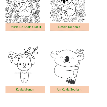
Dessin De Koala Gratuit
Dessin De Koala
Koala Mignon
Un Koala Souriant