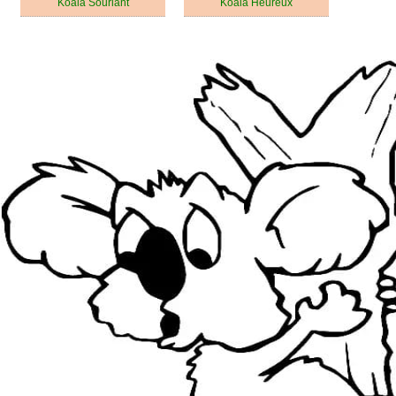
Koala Souriant
Koala Heureux