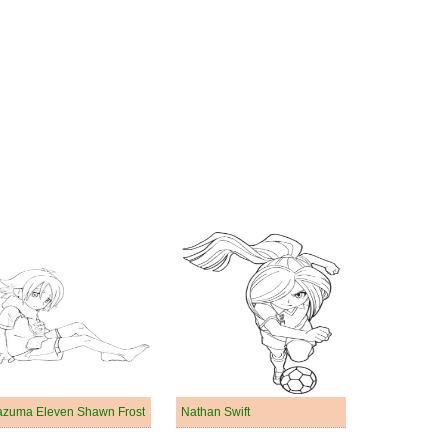
azuma Eleven Shawn Frost
Nathan Swift