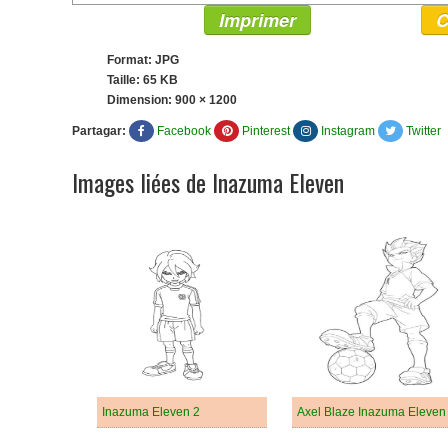
Imprimer
C
Format: JPG
Taille: 65 KB
Dimension:
900 × 1200
Partagar:
Facebook
Pinterest
Instagram
Twitter
Images liées de Inazuma Eleven
Inazuma Eleven 2
Axel Blaze Inazuma Eleven