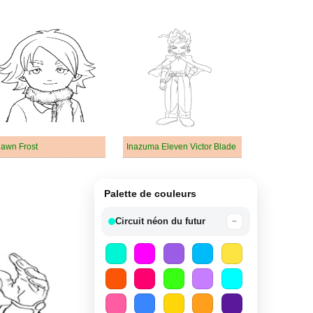
awn Frost
Inazuma Eleven Victor Blade
Palette de couleurs
Circuit néon du futur
−