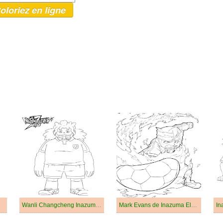
oloriez en ligne
Wanli Changcheng Inazuma Eleven
Mark Evans de Inazuma Eleven
In