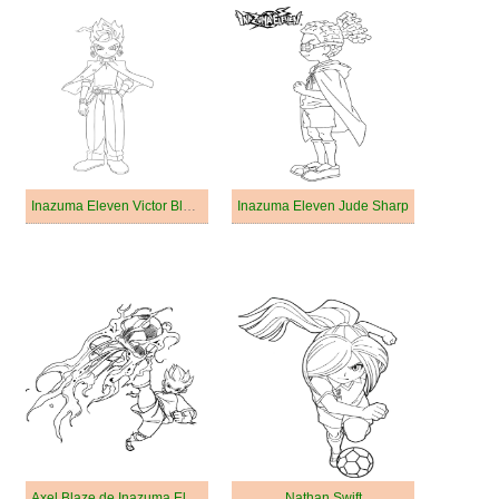
Inazuma Eleven Victor Blade
Inazuma Eleven Jude Sharp
Axel Blaze de Inazuma Eleven
Nathan Swift