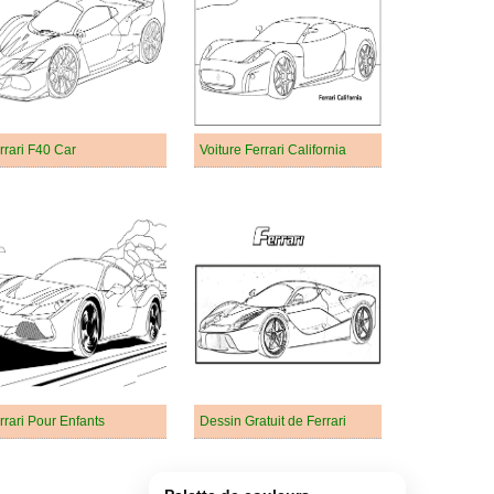
rrari F40 Car
Voiture Ferrari California
rrari Pour Enfants
Dessin Gratuit de Ferrari