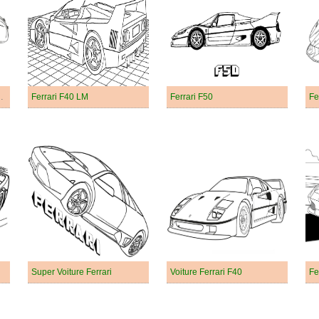
MM Barchetta
Ferrari F40 LM
Ferrari F50
Fe
Super Voiture Ferrari
Voiture Ferrari F40
Fe