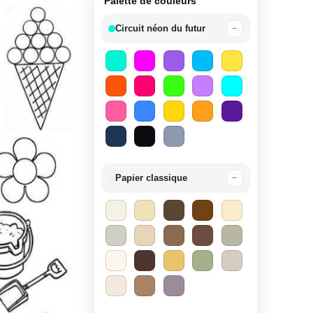
Palette de couleurs
Circuit néon du futur
−
Papier classique
−