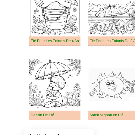
Été Pour Les Enfants De 4 An
Été Pour Les Enfants De 3 
Dessin De Été
Soleil Mignon en Été