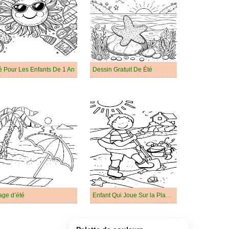
é Pour Les Enfants De 1 An
Dessin Gratuit De Été
age d’été
Enfant Qui Joue Sur la Plage en Été