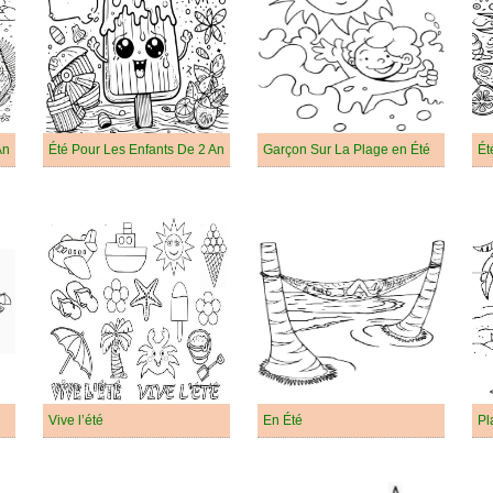
An
Été Pour Les Enfants De 2 An
Garçon Sur La Plage en Été
Ét
Vive l’été
En Été
Pl