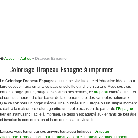
Accueil
»
Autres
»
Drapeau Espagne
Coloriage Drapeau Espagne à imprimer
Le
Coloriage Drapeau Espagne
est une activité ludique et éducative idéale pour
faire découvrir aux enfants ce pays ensoleillé et riche en culture. Avec ses trois
bandes rouge, jaune, rouge et ses armoiries royales, ce
drapeau
coloré attire l’œil
et permet d’apprendre les bases de la géographie et des symboles nationaux.
Que ce soit pour un projet d’école, une journée sur l’Europe ou un simple moment
créatif à la maison, ce coloriage offre une belle occasion de parler de
l’Espagne
tout en s’amusant. Facile à imprimer, ce dessin est adapté aux enfants de tout âge,
et favorise la concentration et la reconnaissance visuelle.
Laissez-vous tenter par ces univers tout aussi ludiques :
Drapeau
Allemagne
,
Drapeau Portugal
,
Drapeau Australie
,
Drapeau Anglais
,
Drapeau