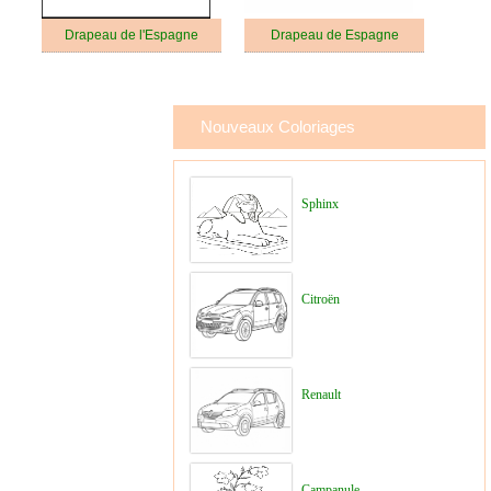
Drapeau de l'Espagne
Drapeau de Espagne
Nouveaux Coloriages
Sphinx
Citroën
Renault
Campanule