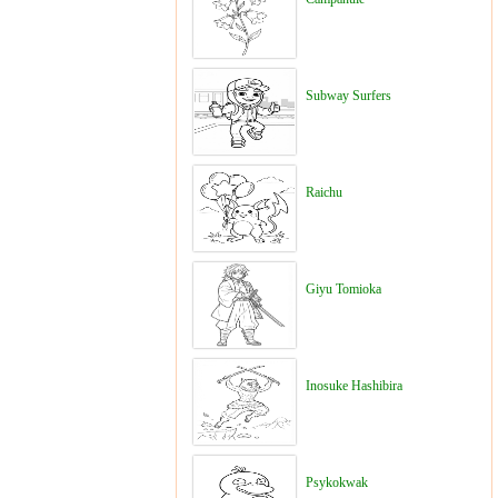
Subway Surfers
Raichu
Giyu Tomioka
Inosuke Hashibira
Psykokwak