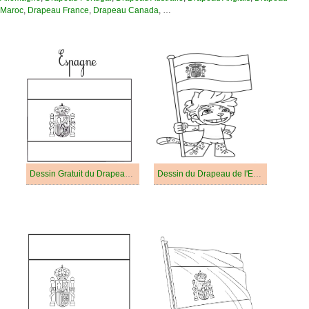
Maroc
,
Drapeau France
,
Drapeau Canada
, …
Dessin Gratuit du Drapeau de l'Espagne
Dessin du Drapeau de l'Espagne Gratuit