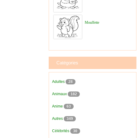
Mouffette
Catégories
Adultes
28
Animaux
182
Anime
63
Autres
349
Célébrités
30