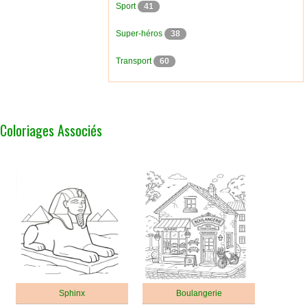
Sport
41
Super-héros
38
Transport
60
Coloriages Associés
Sphinx
Boulangerie