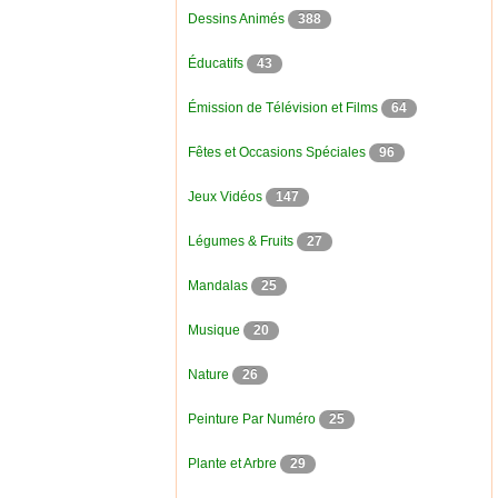
Dessins Animés
388
Éducatifs
43
Émission de Télévision et Films
64
Fêtes et Occasions Spéciales
96
Jeux Vidéos
147
Légumes & Fruits
27
Mandalas
25
Musique
20
Nature
26
Peinture Par Numéro
25
Plante et Arbre
29