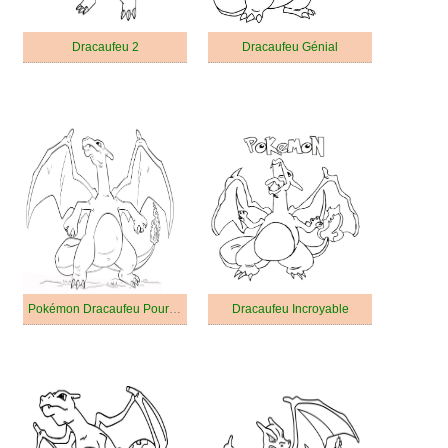
Dracaufeu 2
Dracaufeu Génial
Pokémon Dracaufeu Pour les Enfants
Dracaufeu Incroyable