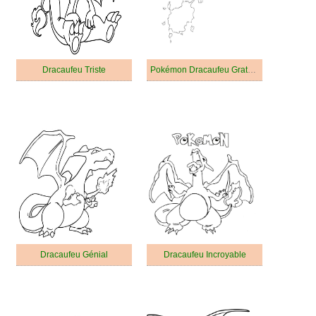
Dracaufeu Triste
Pokémon Dracaufeu Gratuit Pour les Enfants
Dracaufeu Génial
Dracaufeu Incroyable