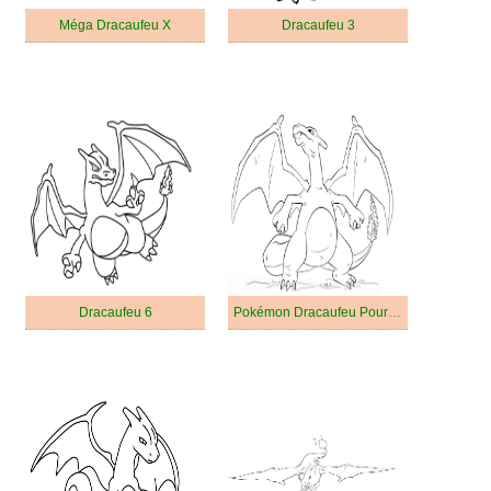
Méga Dracaufeu X
Dracaufeu 3
Dracaufeu 6
Pokémon Dracaufeu Pour les Enfants