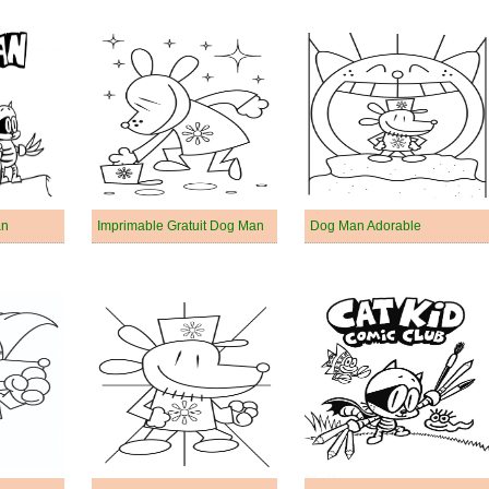
an
Imprimable Gratuit Dog Man
Dog Man Adorable