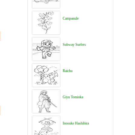
Campanule
Subway Surfers
Raichu
Giyu Tomioka
Inosuke Hashibira