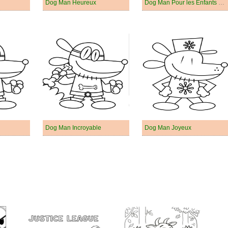
Dog Man Heureux
Dog Man Pour les Enfants de 2 Ans
Dog Man Incroyable
Dog Man Joyeux