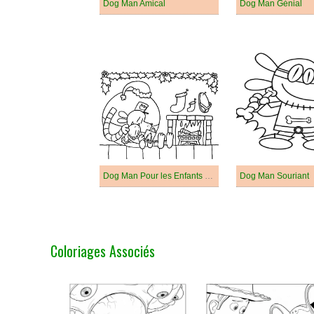
Dog Man Amical
Dog Man Génial
Dog Man Pour les Enfants de 3 Ans
Dog Man Souriant
Coloriages Associés