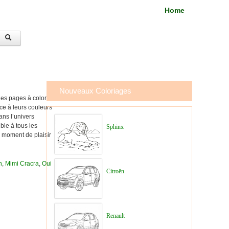
Home
Nouveaux Coloriages
Ces pages à colorier
ce à leurs couleurs
ans l’univers
ble à tous les
Sphinx
n moment de plaisir
n
,
Mimi Cracra
,
Oui
Citroën
Renault