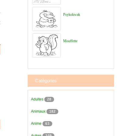
Psykokwak
Mouffette
Catégories
Adultes
28
Animaux
182
Anime
63
Autres
349