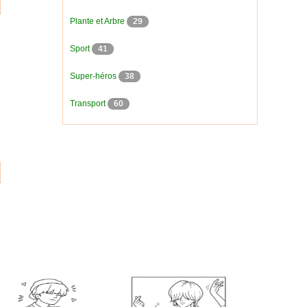
Plante et Arbre
29
Sport
41
Super-héros
38
Transport
60