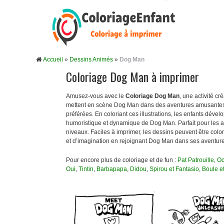
Accueil
»
Dessins Animés
»
Dog Man
Coloriage Dog Man à imprimer
Amusez-vous avec le
Coloriage Dog Man
, une activité c
mettent en scène Dog Man dans des aventures amusantes et
préférées. En coloriant ces illustrations, les enfants dévelo
humoristique et dynamique de Dog Man. Parfait pour les acti
niveaux. Faciles à imprimer, les dessins peuvent être colo
et d’imagination en rejoignant Dog Man dans ses aventur
Pour encore plus de coloriage et de fun :
Pat Patrouille
,
Oc
Oui
,
Tintin
,
Barbapapa
,
Didou
,
Spirou et Fantasio
,
Boule et