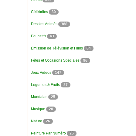
Célébrités
30
Dessins Animés
388
Éducatifs
43
Émission de Télévision et Films
64
Fêtes et Occasions Spéciales
96
Jeux Vidéos
147
Légumes & Fruits
27
Mandalas
25
Musique
20
Nature
26
Peinture Par Numéro
25