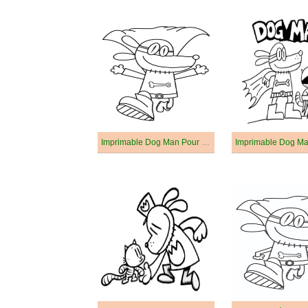
Imprimable Dog Man Pour les Enfants
Imprimable Dog M