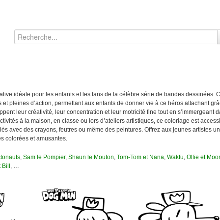
réative idéale pour les enfants et les fans de la célèbre série de bandes dessinées. 
 pleines d’action, permettant aux enfants de donner vie à ce héros attachant grâ
ppent leur créativité, leur concentration et leur motricité fine tout en s’immergeant d
vités à la maison, en classe ou lors d’ateliers artistiques, ce coloriage est accessi
riés avec des crayons, feutres ou même des peintures. Offrez aux jeunes artistes u
es colorées et amusantes.
tonauts
,
Sam le Pompier
,
Shaun le Mouton
,
Tom-Tom et Nana
,
Wakfu
,
Ollie et Moo
 Bill
, …