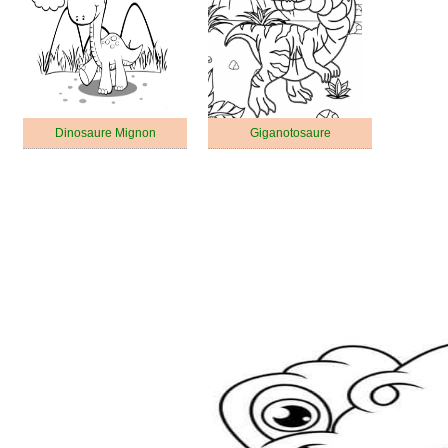
Dinosaure Mignon
Giganotosaure