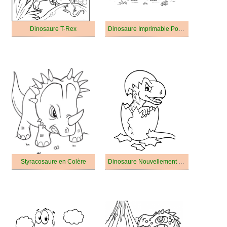
Dinosaure T-Rex
Dinosaure Imprimable Pour les Enfants
Styracosaure en Colère
Dinosaure Nouvellement Éclos