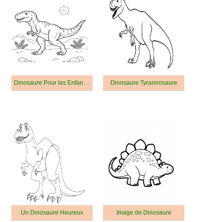
Dinosaure Pour les Enfants de 6 An
Dinosaure Tyrannosaure
Un Dinosaure Heureux
Image de Dinosaure