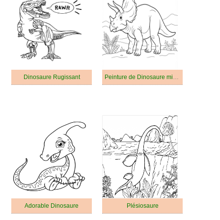
Dinosaure Rugissant
Peinture de Dinosaure mignon
Adorable Dinosaure
Plésiosaure