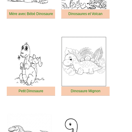
Mère avec Bébé Dinosaure
Dinosaures et Volcan
Petit Dinosaure
Dinosaure Mignon