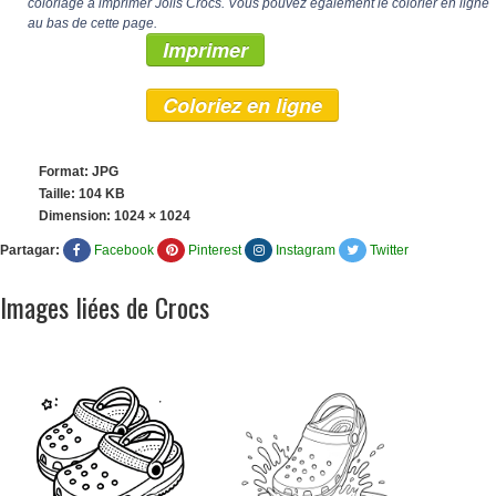
coloriage à imprimer Jolis Crocs. Vous pouvez également le colorier en ligne
au bas de cette page.
Imprimer
Coloriez en ligne
Format: JPG
Taille: 104 KB
Dimension:
1024 × 1024
Partagar:
Facebook
Pinterest
Instagram
Twitter
Images liées de Crocs