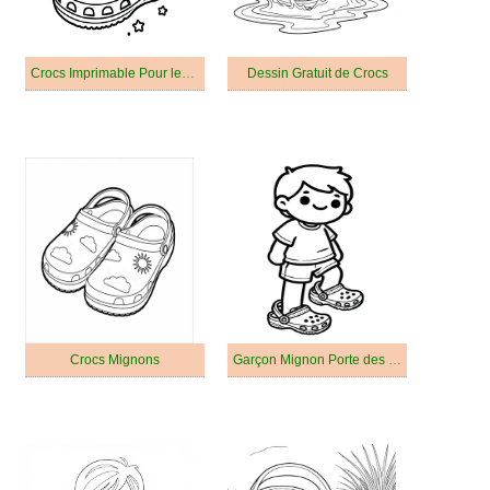
Crocs Imprimable Pour les Enfants
Dessin Gratuit de Crocs
Crocs Mignons
Garçon Mignon Porte des Crocs