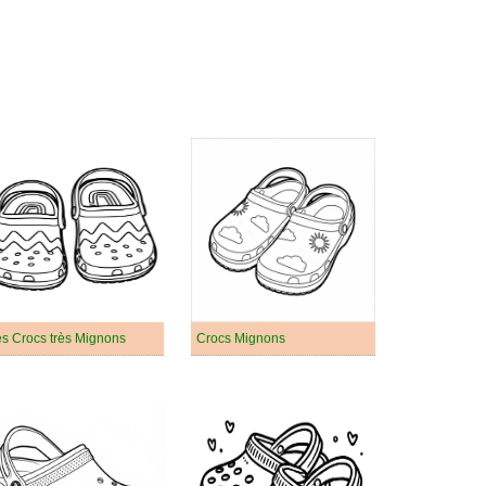
s Crocs très Mignons
Crocs Mignons