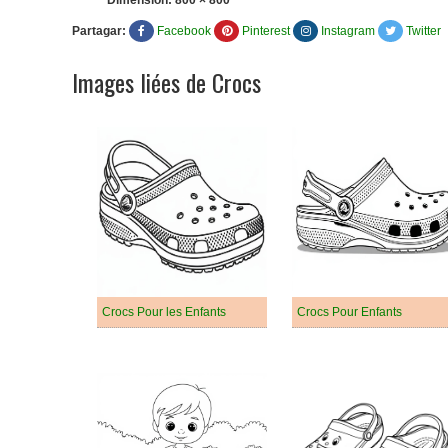
Dimension:
800 × 800
Partagar:
Facebook
Pinterest
Instagram
Twitter
Images liées de Crocs
Crocs Pour les Enfants
Crocs Pour Enfants