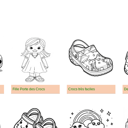
Fille Porte des Crocs
Crocs très faciles
De