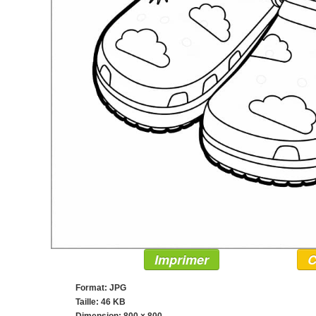
Imprimer
C
Format: JPG
Taille: 46 KB