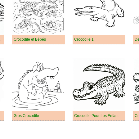
dile Dangereux
Crocodile et Bébés
Crocodile 1
De
Gros Crocodile
Crocodile Pour Les Enfants De 5 An