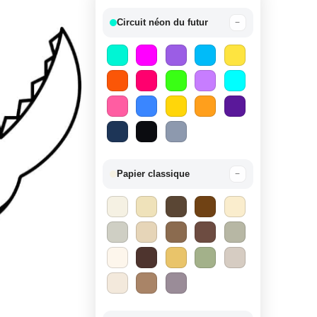
Circuit néon du futur
−
Papier classique
−