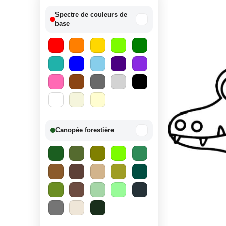
Spectre de couleurs de
−
base
Canopée forestière
−