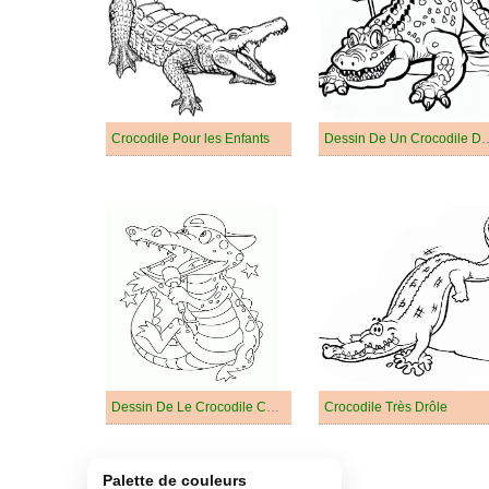
Crocodile Pour les Enfants
Dessin De Un Croco
Dessin De Le Crocodile Chante
Crocodile Très Drôle
Palette de couleurs