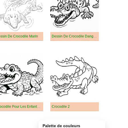
ssin De Crocodile Marin
Dessin De Crocodile Dangereux
Crocodile Pour Les Enfants De 6 An
Crocodile 2
Palette de couleurs