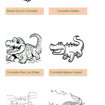
Dessin De Un Crocodile Bébé
Crocodile Gratuit
Crocodile Pour Les Enfants De 6 An
Crocodile Mignon Gratuit Pour les Enfants