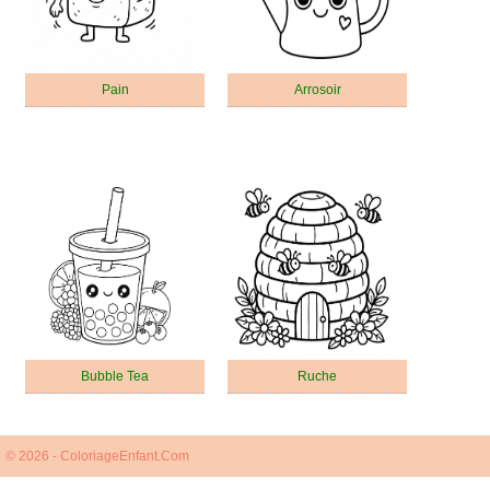
Pain
Arrosoir
Bubble Tea
Ruche
© 2026 - ColoriageEnfant.Com