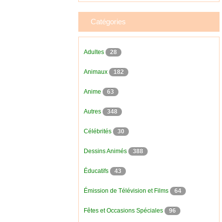
Catégories
Adultes
28
Animaux
182
Anime
63
Autres
348
Célébrités
30
Dessins Animés
388
Éducatifs
43
Émission de Télévision et Films
64
Fêtes et Occasions Spéciales
96