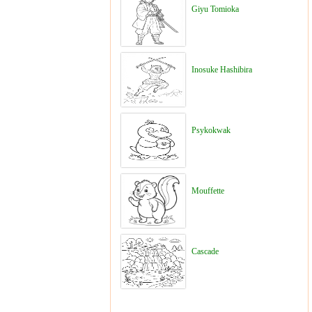
Giyu Tomioka
Inosuke Hashibira
Psykokwak
Mouffette
Cascade