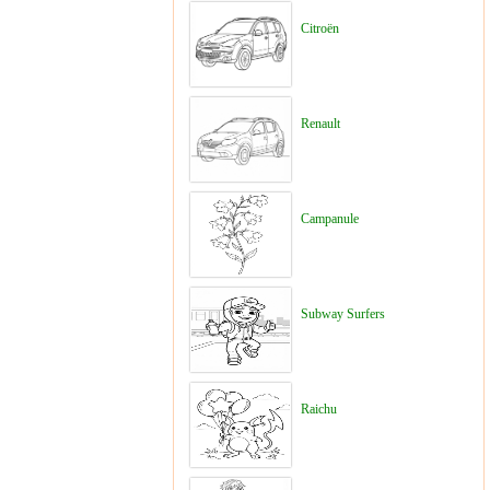
Citroën
Renault
Campanule
Subway Surfers
Raichu