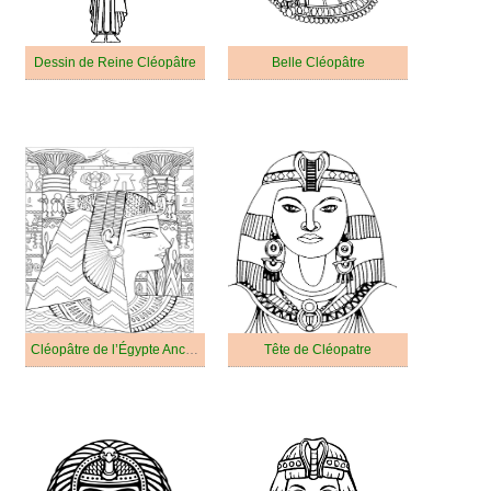
Dessin de Reine Cléopâtre
Belle Cléopâtre
Cléopâtre de l’Égypte Ancienne
Tête de Cléopatre