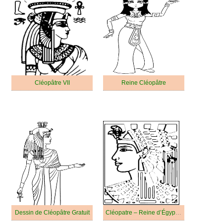
Cléopâtre VII
Reine Cléopâtre
Dessin de Cléopâtre Gratuit
Cléopatre – Reine d’Égypte Antique