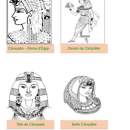
Cléopatre – Reine d’Égypte Antique
Dessin de Cléopâtre
Tête de Cléopatre
Belle Cléopâtre