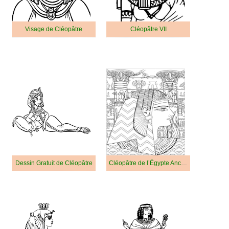
Visage de Cléopâtre
Cléopâtre VII
Dessin Gratuit de Cléopâtre
Cléopâtre de l’Égypte Ancienne