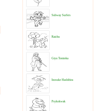
Subway Surfers
Raichu
Giyu Tomioka
Inosuke Hashibira
Psykokwak