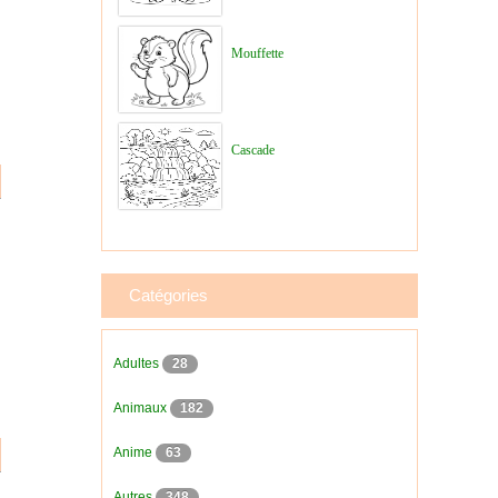
Mouffette
Cascade
Catégories
Adultes
28
Animaux
182
Anime
63
Autres
348