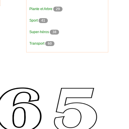
Plante et Arbre
29
Sport
41
Super-héros
38
Transport
60