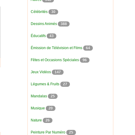
Célébrités
30
Dessins Animés
388
Éducatifs
43
Émission de Télévision et Films
64
Fêtes et Occasions Spéciales
96
Jeux Vidéos
147
Légumes & Fruits
27
Mandalas
25
Musique
20
Nature
26
Peinture Par Numéro
25