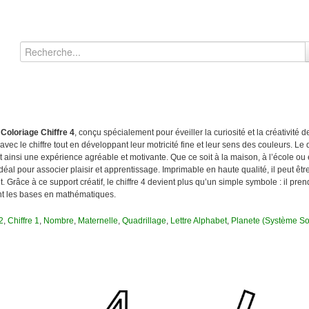
e
Coloriage Chiffre 4
, conçu spécialement pour éveiller la curiosité et la créativité d
avec le chiffre tout en développant leur motricité fine et leur sens des couleurs. Le d
nt ainsi une expérience agréable et motivante. Que ce soit à la maison, à l’école ou 
éal pour associer plaisir et apprentissage. Imprimable en haute qualité, il peut être
 Grâce à ce support créatif, le chiffre 4 devient plus qu’un simple symbole : il pren
çant les bases en mathématiques.
2
,
Chiffre 1
,
Nombre
,
Maternelle
,
Quadrillage
,
Lettre Alphabet
,
Planete (Système So