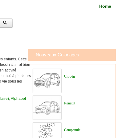
Home
Nouveaux Coloriages
es enfants. Cette
essin clair et bien
en activité
 utilisé à plusieurs
Citroën
d vie sous les
laire)
,
Alphabet
Renault
Campanule