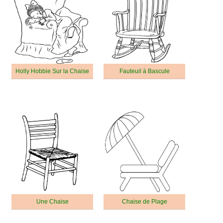
Holly Hobbie Sur la Chaise
Fauteuil à Bascule
Une Chaise
Chaise de Plage