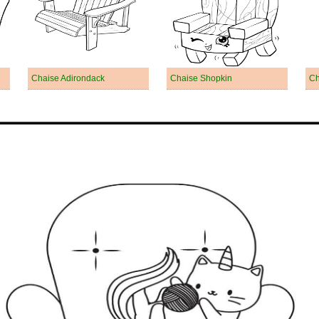
Chaise Adirondack
Chaise Shopkin
Ch