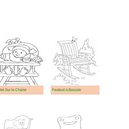
bé Sur la Chaise
Fauteuil à Bascule