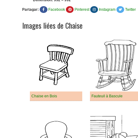
Dimension:
992 × 992
Partagar:
Facebook
Pinterest
Instagram
Twitter
Images liées de Chaise
Chaise en Bois
Fauteuil à Bascule