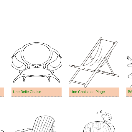
Une Belle Chaise
Une Chaise de Plage
Bé